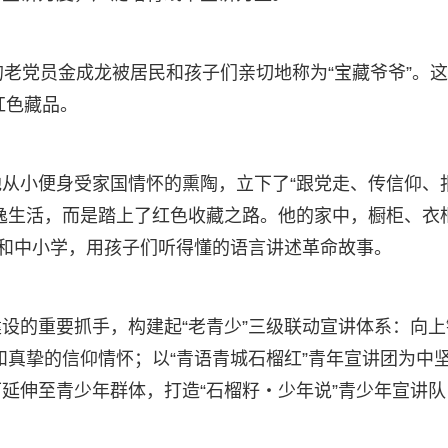
的老党员金成龙被居民和孩子们亲切地称为“宝藏爷爷”。
红色藏品。
从小便身受家国情怀的熏陶，立下了“跟党走、传信仰、
逸生活，而是踏上了红色收藏之路。他的家中，橱柜、衣
园和中小学，用孩子们听得懂的语言讲述革命故事。
设的重要抓手，构建起“老青少”三级联动宣讲体系：向上
淀和真挚的信仰情怀；以“青语青城石榴红”青年宣讲团为中
延伸至青少年群体，打造“石榴籽・少年说”青少年宣讲队