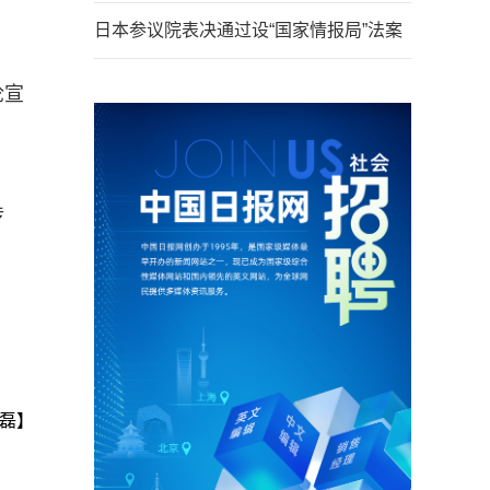
日本参议院表决通过设“国家情报局”法案
论宣
传
磊】