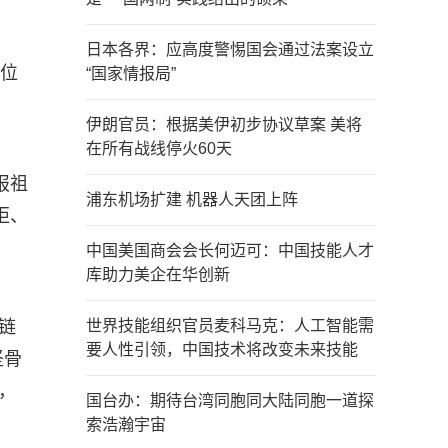
日本各界：应高度警惕国会通过法案设立
这位
“国家情报局”
伊朗官员：根据美伊初步协议草案 美将
在所有战线停火60天
报祖
浦东机场扩建 机器人天团上阵
柜、
中国美国商会会长何迈可：中国技能人才
库助力美企在华创新
链
世界技能组织官员麦科马克：人工智能需
要人性引领，中国技术将改变未来技能
坚骨
，
国台办：期待台湾同胞同大陆同胞一道探
索浩瀚宇宙