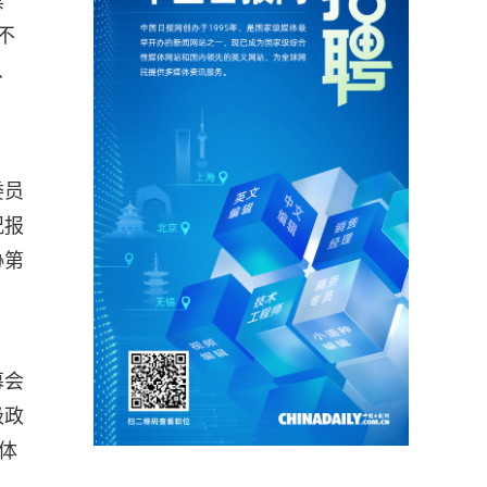
票
不
、
委员
况报
协第
幕会
级政
体