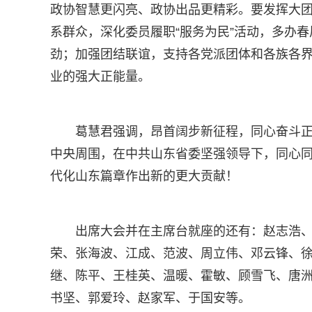
政协智慧更闪亮、政协出品更精彩。要发挥大团
系群众，深化委员履职“服务为民”活动，多办
劲；加强团结联谊，支持各党派团体和各族各
业的强大正能量。
葛慧君强调，昂首阔步新征程，同心奋斗
中央周围，在中共山东省委坚强领导下，同心
代化山东篇章作出新的更大贡献！
出席大会并在主席台就座的还有：赵志浩
荣、张海波、江成、范波、周立伟、邓云锋、
继、陈平、王桂英、温暖、霍敏、顾雪飞、唐
书坚、郭爱玲、赵家军、于国安等。