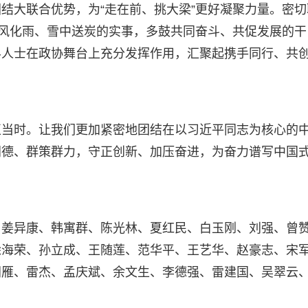
结大联合优势，为“走在前、挑大梁”更好凝聚力量。密切
春风化雨、雪中送炭的实事，多鼓共同奋斗、共促发展的干
界人士在政协舞台上充分发挥作用，汇聚起携手同行、共
正当时。让我们更加紧密地团结在以习近平同志为核心的
同德、群策群力，守正创新、加压奋进，为奋力谱写中国
、姜异康、韩寓群、陈光林、夏红民、白玉刚、刘强、曾
徐海荣、孙立成、王随莲、范华平、王艺华、赵豪志、宋
洲雁、雷杰、孟庆斌、余文生、李德强、雷建国、吴翠云