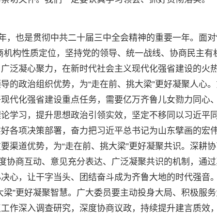
之年，也是贯彻中共二十届三中全会精神的重要一年。面对
商机构性质定位，坚持党的领导、统一战线、协商民主有
、广泛凝心聚力，在新时代社会主义现代化强省建设的火
导的政治组织优势，为“走在前、挑大梁”更好凝聚人心。
好现代化强省建设重点任务，需要亿万齐鲁儿女勠力同心
理论学习，提升思想政治引领实效，坚定不移同以习近平
实好各项决策部署，奋力把习近平总书记为山东擘画的宏
要渠道优势，为“走在前、挑大梁”更好凝聚共识。深耕协
深度协商互动、意见充分表达、广泛凝聚共识的机制，通过
心决心，让干字当头、团结奋斗成为齐鲁大地的时代强音
大梁”更好凝聚智慧。广大委员要主动投身大局、积极服务
点工作深入调查研究，深度协商议政，持续提升建言质效