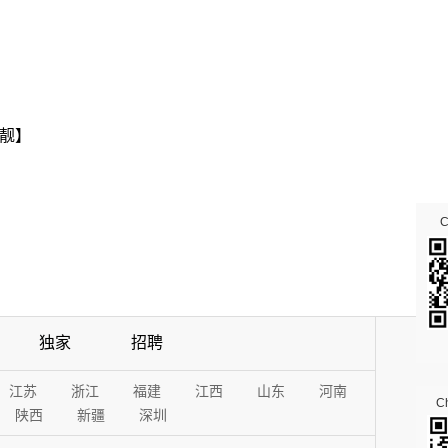
靓】
独家
招聘
江苏
浙江
福建
江西
山东
河南
Ch
陕西
新疆
深圳