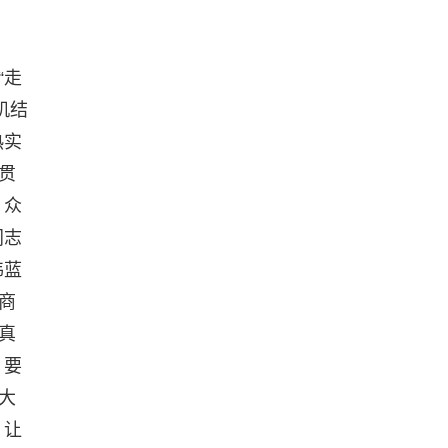
“走
机结
热实
贯
、众
同志
伟蓝
商
真
。要
大
，让