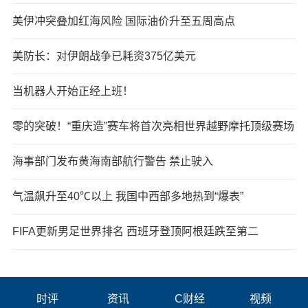
美伊冲突叠加红海风险 国际油价升至五周高点
美防长：对伊朗战争已耗资375亿美元
当机器人开始正经上班！
零的突破！“重庆造”赛车将首次亮相世界越野摩托顶级赛场
海事部门发布黄海南部航行警告 禁止驶入
气温飙升至40℃以上 我国中西部多地热到“爆表”
FIFA更新男足世界排名 西班牙登顶阿根廷跌至第二
时评
资讯
C财经
视频